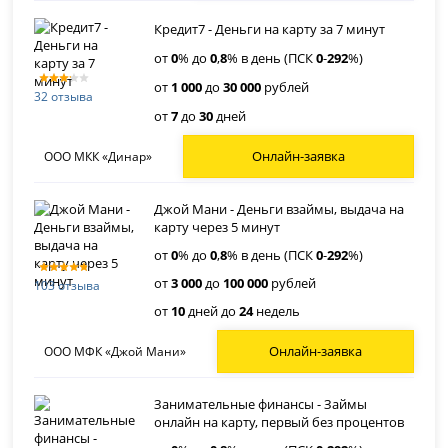
Кредит7 - Деньги на карту за 7 минут
от
0
% до
0
,
8
% в день (ПСК
0
-
292
%)
от
1 000
до
30 000
рублей
32 отзыва
от
7
до
30
дней
Онлайн-заявка
ООО МКК «Динар»
Джой Мани - Деньги взаймы, выдача на
карту через 5 минут
от
0
% до
0
,
8
% в день (ПСК
0
-
292
%)
от
3 000
до
100 000
рублей
103 отзыва
от
10
дней до
24
недель
Онлайн-заявка
ООО МФК «Джой Мани»
Занимательные финансы - Займы
онлайн на карту, первый без процентов