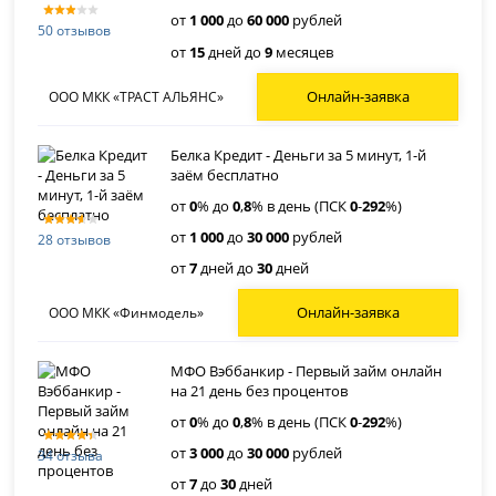
от
1 000
до
60 000
рублей
50 отзывов
от
15
дней до
9
месяцев
Онлайн-заявка
ООО МКК «ТРАСТ АЛЬЯНС»
Белка Кредит - Деньги за 5 минут, 1-й
заём бесплатно
от
0
% до
0
,
8
% в день (ПСК
0
-
292
%)
от
1 000
до
30 000
рублей
28 отзывов
от
7
дней до
30
дней
Онлайн-заявка
ООО МКК «Финмодель»
МФО Вэббанкир - Первый займ онлайн
на 21 день без процентов
от
0
% до
0
,
8
% в день (ПСК
0
-
292
%)
от
3 000
до
30 000
рублей
34 отзыва
от
7
до
30
дней