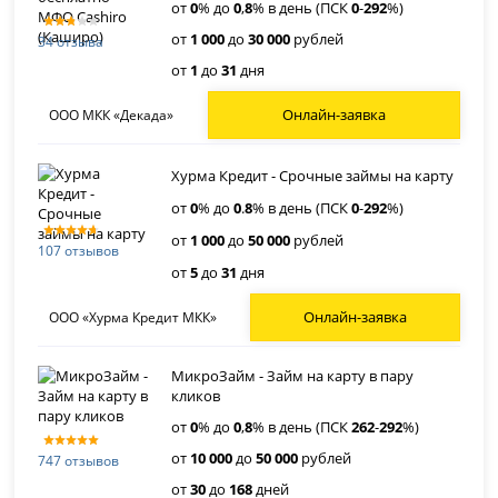
от
0
% до
0
,
8
% в день (ПСК
0
-
292
%)
от
1 000
до
30 000
рублей
34 отзыва
от
1
до
31
дня
Онлайн-заявка
ООО МКК «Декада»
Хурма Кредит - Срочные займы на карту
от
0
% до
0
.
8
% в день (ПСК
0
-
292
%)
от
1 000
до
50 000
рублей
107 отзывов
от
5
до
31
дня
Онлайн-заявка
ООО «Хурма Кредит МКК»
МикроЗайм - Займ на карту в пару
кликов
от
0
% до
0
,
8
% в день (ПСК
262
-
292
%)
от
10 000
до
50 000
рублей
747 отзывов
от
30
до
168
дней