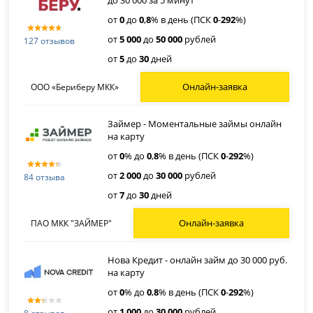
до 30 000 за 5 минут
от
0
до
0
,
8
% в день (ПСК
0
-
292
%)
от
5 000
до
50 000
рублей
127 отзывов
от
5
до
30
дней
Онлайн-заявка
ООО «Бериберу МКК»
Займер - Моментальные займы онлайн
на карту
от
0
% до
0
,
8
% в день (ПСК
0
-
292
%)
от
2 000
до
30 000
рублей
84 отзыва
от
7
до
30
дней
Онлайн-заявка
ПАО МКК "ЗАЙМЕР"
Нова Кредит - онлайн займ до 30 000 руб.
на карту
от
0
% до
0
,
8
% в день (ПСК
0
-
292
%)
от
1 000
до
30 000
рублей