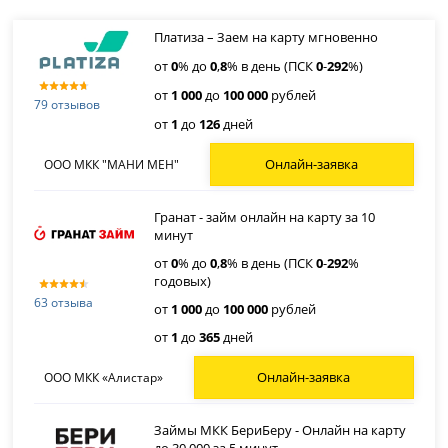
Платиза – Заем на карту мгновенно
от
0
% до
0
,
8
% в день (ПСК
0
-
292
%)
от
1 000
до
100 000
рублей
79 отзывов
от
1
до
126
дней
Онлайн-заявка
ООО МКК "МАНИ МЕН"
Гранат - займ онлайн на карту за 10
минут
от
0
% до
0
,
8
% в день (ПСК
0
-
292
%
годовых)
63 отзыва
от
1 000
до
100 000
рублей
от
1
до
365
дней
Онлайн-заявка
ООО МКК «Алистар»
Займы МКК БериБеру - Онлайн на карту