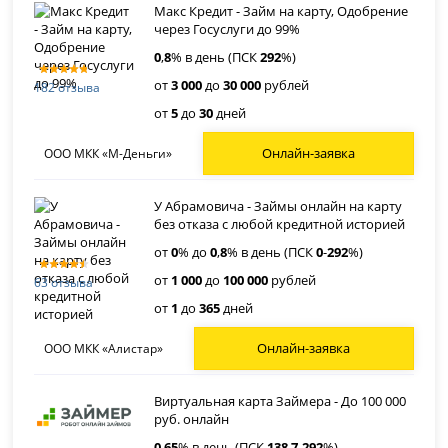
Макс Кредит - Займ на карту, Одобрение
через Госуслуги до 99%
0
,
8
% в день (ПСК
292
%)
от
3 000
до
30 000
рублей
182 отзыва
от
5
до
30
дней
Онлайн-заявка
ООО МКК «М-Деньги»
У Абрамовича - Займы онлайн на карту
без отказа с любой кредитной историей
от
0
% до
0
,
8
% в день (ПСК
0
-
292
%)
от
1 000
до
100 000
рублей
63 отзыва
от
1
до
365
дней
Онлайн-заявка
ООО МКК «Алистар»
Виртуальная карта Займера - До 100 000
руб. онлайн
0
,
65
% в день (ПСК
138
,
7
-
292
%)