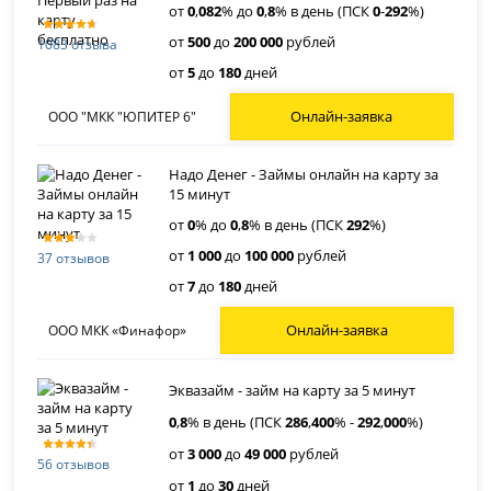
от
0
,
082
% до
0
,
8
% в день (ПСК
0
-
292
%)
от
500
до
200 000
рублей
1083 отзыва
от
5
до
180
дней
Онлайн-заявка
ООО "МКК "ЮПИТЕР 6"
Надо Денег - Займы онлайн на карту за
15 минут
от
0
% до
0
,
8
% в день (ПСК
292
%)
от
1 000
до
100 000
рублей
37 отзывов
от
7
до
180
дней
Онлайн-заявка
ООО МКК «Финафор»
Эквазайм - займ на карту за 5 минут
0
,
8
% в день (ПСК
286
,
400
% -
292
,
000
%)
от
3 000
до
49 000
рублей
56 отзывов
от
1
до
30
дней