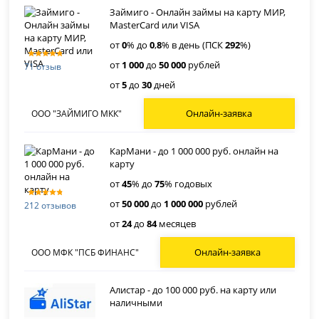
Займиго - Онлайн займы на карту МИР,
MasterCard или VISA
от
0
% до
0
,
8
% в день (ПСК
292
%)
от
1 000
до
50 000
рублей
71 отзыв
от
5
до
30
дней
Онлайн-заявка
ООО "ЗАЙМИГО МКК"
КарМани - до 1 000 000 руб. онлайн на
карту
от
45
% до
75
% годовых
от
50 000
до
1 000 000
рублей
212 отзывов
от
24
до
84
месяцев
Онлайн-заявка
ООО МФК "ПСБ ФИНАНС"
Алистар - до 100 000 руб. на карту или
наличными