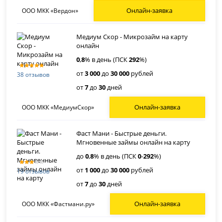
Онлайн-заявка
ООО МКК «Вердон»
Медиум Скор - Микрозайм на карту
онлайн
0
,
8
% в день (ПСК
292
%)
от
3 000
до
30 000
рублей
38 отзывов
от
7
до
30
дней
Онлайн-заявка
ООО МКК «МедиумСкор»
Фаст Мани - Быстрые деньги.
Мгновенные займы онлайн на карту
до
0
,
8
% в день (ПСК
0
-
292
%)
от
1 000
до
30 000
рублей
19 отзывов
от
7
до
30
дней
Онлайн-заявка
ООО МКК «Фастмани.ру»