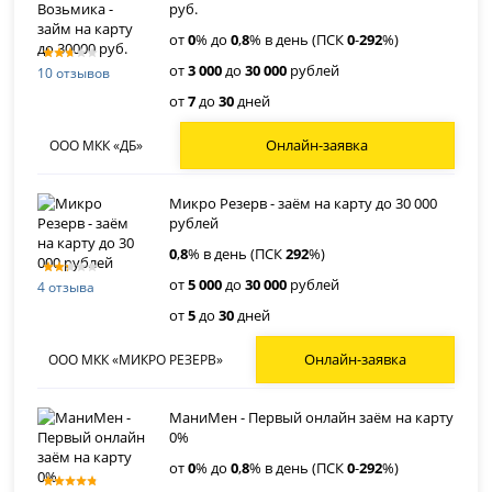
руб.
от
0
% до
0
,
8
% в день (ПСК
0
-
292
%)
от
3 000
до
30 000
рублей
10 отзывов
от
7
до
30
дней
Онлайн-заявка
ООО МКК «ДБ»
Микро Резерв - заём на карту до 30 000
рублей
0
,
8
% в день (ПСК
292
%)
от
5 000
до
30 000
рублей
4 отзыва
от
5
до
30
дней
Онлайн-заявка
ООО МКК «МИКРО РЕЗЕРВ»
МаниМен - Первый онлайн заём на карту
0%
от
0
% до
0
,
8
% в день (ПСК
0
-
292
%)