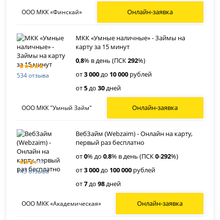
Онлайн-заявка
ООО МКК «Финскай»
МКК «Умные наличные» - Займы на
карту за 15 минут
0
,
8
% в день (ПСК
292
%)
от
3 000
до
10 000
рублей
534 отзыва
от
5
до
30
дней
Онлайн-заявка
ООО МКК "Умный Займ"
ВебЗайм (Webzaim) - Онлайн на карту,
первый раз бесплатно
от
0
% до
0
,
8
% в день (ПСК
0
-
292
%)
от
3 000
до
100 000
рублей
143 отзыва
от
7
до
98
дней
Онлайн-заявка
ООО МКК «Академическая»