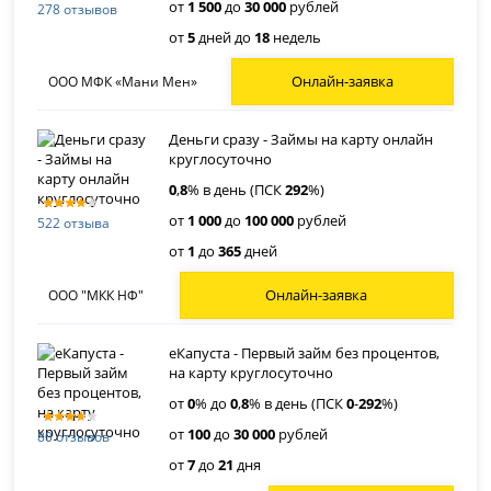
от
1 500
до
30 000
рублей
278 отзывов
от
5
дней до
18
недель
Онлайн-заявка
ООО МФК «Мани Мен»
Деньги сразу - Займы на карту онлайн
круглосуточно
0
,
8
% в день (ПСК
292
%)
от
1 000
до
100 000
рублей
522 отзыва
от
1
до
365
дней
Онлайн-заявка
ООО "МКК НФ"
еКапуста - Первый займ без процентов,
на карту круглосуточно
от
0
% до
0
,
8
% в день (ПСК
0
-
292
%)
от
100
до
30 000
рублей
80 отзывов
от
7
до
21
дня