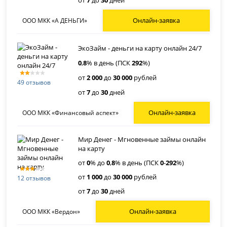
от
7
до
30
дней
Онлайн-заявка
ООО МКК «А ДЕНЬГИ»
ЭкоЗайм - деньги на карту онлайн 24/7
0
,
8
% в день (ПСК
292
%)
от
2 000
до
30 000
рублей
49 отзывов
от
7
до
30
дней
Онлайн-заявка
ООО МКК «Финансовый аспект»
Мир Денег - Мгновенные займы онлайн
на карту
от
0
% до
0
,
8
% в день (ПСК
0
-
292
%)
от
1 000
до
30 000
рублей
12 отзывов
от
7
до
30
дней
Онлайн-заявка
ООО МКК «Вердон»