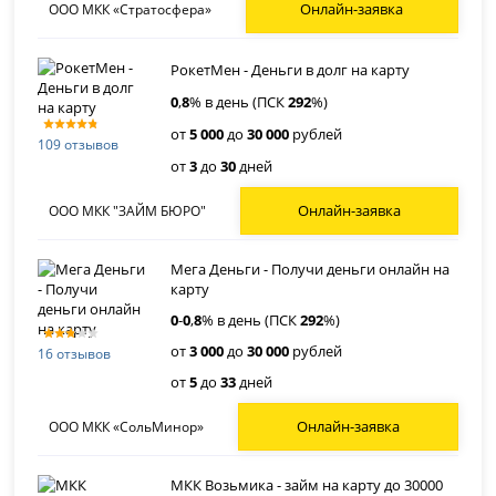
Онлайн-заявка
ООО МКК «Стратосфера»
РокетМен - Деньги в долг на карту
0
,
8
% в день (ПСК
292
%)
от
5 000
до
30 000
рублей
109 отзывов
от
3
до
30
дней
Онлайн-заявка
ООО МКК "ЗАЙМ БЮРО"
Мега Деньги - Получи деньги онлайн на
карту
0
-
0
,
8
% в день (ПСК
292
%)
от
3 000
до
30 000
рублей
16 отзывов
от
5
до
33
дней
Онлайн-заявка
ООО МКК «СольМинор»
МКК Возьмика - займ на карту до 30000