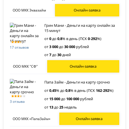
Онлайн-заявка
ООО МКК Эквазайм
Грин Мани - Деньги на карту онлайн за
15 минут
от
0
до
0
,
8
% в день (ПСК
0
-
292
%)
от
3 000
до
30 000
рублей
17 отзывов
от
7
до
30
дней
Онлайн-заявка
ООО МКК "СФ"
Папа Займ - Деньги на карту срочно
от
0
,
45
% до
0
,
8
% в день (ПСК
162
-
292
%)
от
15 000
до
100 000
рублей
3 отзыва
от
13
до
25
недель
Онлайн-заявка
ООО МКК «ПапаЗайм»