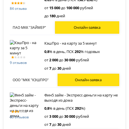
от
15 000
до
100 000
рублей
84 отзыва
до
180
дней
Онлайн-заявка
ПАО МКК "ЗАЙМЕР"
КэшПро - на карту за 5 минут
0
,
8
% в день, ПСК
292
% годовых
от
2 000
до
30 000
рублей
9 отзывов
от
7
до
30
дней
Онлайн-заявка
ООО "МКК "КЭШПРО"
Фин5 займ - Экспресс-деньги на карту не
выходя из дома
0
,
8
% в день (ПСК
292
%)
от
3 000
до
30 000
рублей
65 отзывов
от
7
до
30
дней