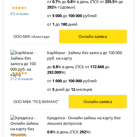
от
0
,
7
% до
0
,
8
% в день (ПСК от
255
,
5
% до
292
% годовых)
63 отзыва
от
5 000
до
100 000
рублей
от
1
до
180
дней
Онлайн-заявка
ООО МКК «Алистар»
КарМани - Займы без залога до 100 000
руб. на карту
до
0
,
8
% в день (ПСК от
172
.
868
до
292
.
000
%)
212 отзывов
от
1 000
до
100 000
рублей
от
5
дней до
12
месяцев
Онлайн-заявка
ООО МФК "ПСБ ФИНАНС"
Кредиска - Онлайн займы на карту без
лишних вопросов
0
,
8
% в день (ПСК
292
%)