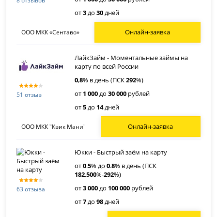
8 отзывов
от
3
до
30
дней
Онлайн-заявка
ООО МКК «Сентаво»
ЛайкЗайм - Моментальные займы на
карту по всей России
0
,
8
% в день (ПСК
292
%)
от
1 000
до
30 000
рублей
51 отзыв
от
5
до
14
дней
Онлайн-заявка
ООО МКК "Квик Мани"
Юкки - Быстрый заём на карту
от
0
.
5
% до
0
.
8
% в день (ПСК
182
,
500
%-
292
%)
от
3 000
до
100 000
рублей
63 отзыва
от
7
до
98
дней