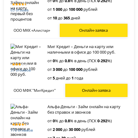
от
0
% до
0
,
8
% в день (ПСК
0
-
292
%)
от
1 000
до
100 000
рублей
63 отзыва
от
10
до
365
дней
Онлайн-заявка
ООО МКК «Алистар»
Миг Кредит – Деньги на карту или
наличными в офисе до 100 000 руб.
от
0
% до
0
,
8
% в день (ПСК
0
-
292
%)
от
3 000
до
100 000
рублей
37 отзывов
от
5
дней до
1
года
Онлайн-заявка
ООО МФК "МигКредит"
Альфа-Деньги - Займ онлайн на карту
без справок и звонков
от
0
% до
0
,
8
% в день (ПСК
0
-
292
%)
от
2 000
до
30 000
рублей
170 отзывов