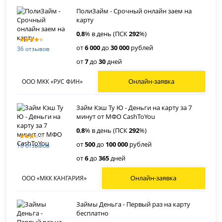
ПолиЗайм - Срочный онлайн заем на
карту
0
,
8
% в день (ПСК
292
%)
от
6 000
до
30 000
рублей
36 отзывов
от
7
до
30
дней
Онлайн-заявка
ООО МКК «РУС ФИН»
Займ Кэш Ту Ю - Деньги на карту за 7
минут от МФО CashToYou
0
,
8
% в день (ПСК
292
%)
от
500
до
100 000
рублей
18 отзывов
от
6
до
365
дней
Онлайн-заявка
ООО «МКК КАНГАРИЯ»
Займы Деньга - Первый раз на карту
бесплатно