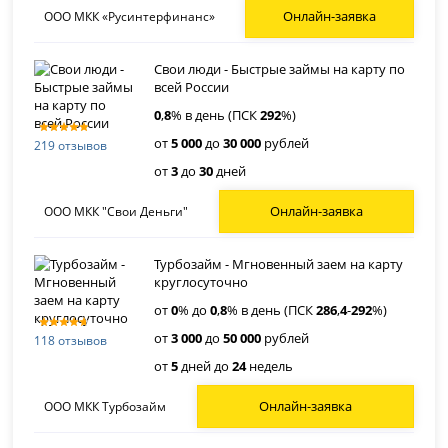
Онлайн-заявка
ООО МКК «Русинтерфинанс»
Свои люди - Быстрые займы на карту по
всей России
0
,
8
% в день (ПСК
292
%)
от
5 000
до
30 000
рублей
219 отзывов
от
3
до
30
дней
Онлайн-заявка
ООО МКК "Свои Деньги"
Турбозайм - Мгновенный заем на карту
круглосуточно
от
0
% до
0
,
8
% в день (ПСК
286
,
4
-
292
%)
от
3 000
до
50 000
рублей
118 отзывов
от
5
дней до
24
недель
Онлайн-заявка
ООО МКК Турбозайм