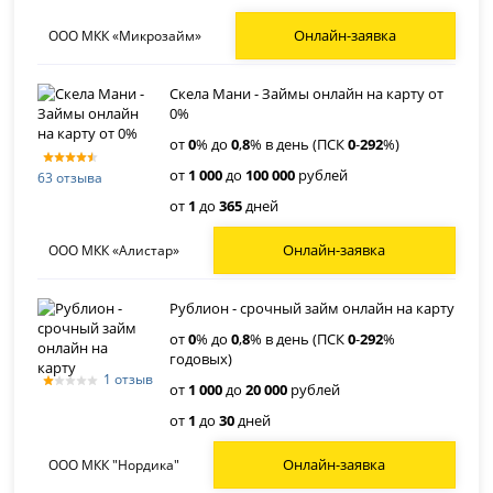
Онлайн-заявка
ООО МКК «Микрозайм»
Скела Мани - Займы онлайн на карту от
0%
от
0
% до
0
,
8
% в день (ПСК
0
-
292
%)
от
1 000
до
100 000
рублей
63 отзыва
от
1
до
365
дней
Онлайн-заявка
ООО МКК «Алистар»
Рублион - срочный займ онлайн на карту
от
0
% до
0
,
8
% в день (ПСК
0
-
292
%
годовых)
1 отзыв
от
1 000
до
20 000
рублей
от
1
до
30
дней
Онлайн-заявка
ООО МКК "Нордика"