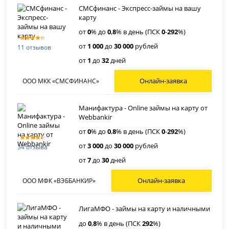
СМСфинанс - Экспресс-займы на вашу
карту
от
0
% до
0
,
8
% в день (ПСК
0
-
292
%)
от
1 000
до
30 000
рублей
11 отзывов
от
1
до
32
дней
Онлайн-заявка
ООО МКК «СМСФИНАНС»
Манифактура - Online займы на карту от
Webbankir
от
0
% до
0
,
8
% в день (ПСК
0
-
292
%)
от
3 000
до
30 000
рублей
34 отзыва
от
7
до
30
дней
Онлайн-заявка
ООО МФК «ВЭББАНКИР»
ЛигаМФО - займы на карту и наличными
до
0
,
8
% в день (ПСК
292
%)