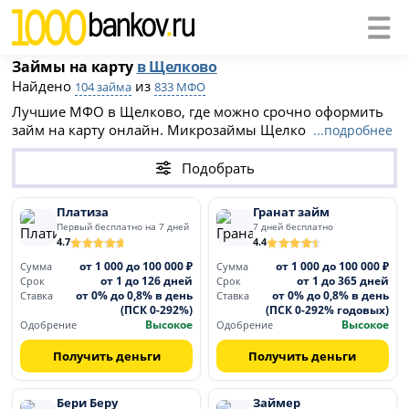
Займы на карту
в Щелково
Найдено
из
104 займа
833 МФО
Лучшие МФО в Щелково, где можно срочно оформить
займ на карту онлайн. Микрозаймы Щелково доступны
...подробнее
даже при плохой кредитной истории. многие из них
предлагают первый займ под 0%. Список МФО на этой
Подобрать
странице поможет быстро получить необходимую
сумму на вашу банковскую карту.
Платиза
Гранат займ
Первый бесплатно на 7 дней
7 дней бесплатно
4.7
4.4
от 1 000 до 100 000 ₽
от 1 000 до 100 000 ₽
Сумма
Сумма
от 1 до 126 дней
от 1 до 365 дней
Срок
Срок
от 0% до 0,8% в день
от 0% до 0,8% в день
Ставка
Ставка
(ПСК 0-292%)
(ПСК 0-292% годовых)
Высокое
Высокое
Одобрение
Одобрение
Получить деньги
Получить деньги
Бери Беру
Займер