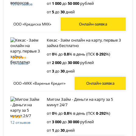
от
1 000
до
50 000
рублей
109 отзывов
от
5
до
30
дней
Онлайн-заявка
ООО «Кредиска МКК»
Кекас - Заём онлайн на карту, первые 3
займа бесплатно
от
0
% до
0
,
8
% в день (ПСК
0
-
292
%)
от
2 000
до
30 000
рублей
6 отзывов
от
3
до
30
дней
Онлайн-заявка
ООО «МКК «Варенье Кредит»
Мигом Займ - Деньги на карту за 5
минут 24/7
от
0
% до
0
,
8
% в день (ПСК
0
-
292
%)
от
3 000
до
30 000
рублей
12 отзывов
от
1
до
30
дней