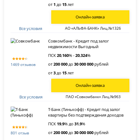
от
1
до
15
лет
Онлайн-заявка
Все условия
АО «АЛЬФА-БАНК» Лиц.№1326
Совкомбанк - Кредит под залог
недвижимости Выгодный
ПСК
20
,
160
% -
20
,
324
%
от
200 000
до
30 000 000
рублей
1469 отзывов
от
3
до
15
лет
Онлайн-заявка
Все условия
ПАО «Совкомбанк» Лиц.№963
Т-Банк (Тинькофф) - Кредит под залог
квартиры без подтверждения доходов
ПСК
19
,
9
% до
31
,
9
%
от
200 000
до
30 000 000
рублей
801 отзыв