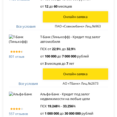
от
12
до
60
месяцев
Онлайн-заявка
Все условия
ПАО «Совкомбанк» Лиц.№963
Т-Банк (Тинькофф) - Кредит под залог
автомобиля
ПСК от
22
,
9
% до
32
,
9
%
от
100 000
до
7 000 000
рублей
801 отзыв
от
3
месяцев до
7
лет
Онлайн-заявка
Все условия
АО «ТБанк» Лиц.№2673
Альфа-Банк - Кредит под залог
недвижимости на любые цели
ПСК
19
,
248
% -
33
,
256
%
от
1 000 000
до
30 000 000
рублей
557 отзывов