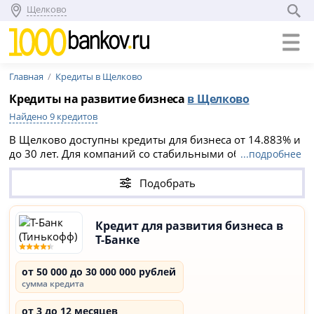
Щелково
Главная
Кредиты в Щелково
Кредиты на развитие бизнеса
в Щелково
Найдено 9 кредитов
В Щелково доступны кредиты для бизнеса от 14.883% и
до 30 лет. Для компаний со стабильными оборотами
...подробнее
можно
открыть расчетный счет с овердрафтом
или
оформить
банковскую гарантию
для гос. контрактов по
Подобрать
44-ФЗ или 223-ФЗ.
Кредит для развития бизнеса в
Т-Банке
от 50 000 до 30 000 000 рублей
сумма кредита
от 3 до 12 месяцев