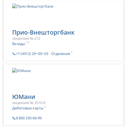
Прио-Внешторгбанк
лицензия № 212
11
Вклады
1
📞+7 (4912) 20‒00‒03
Отделения
ЮМани
лицензия № 3510-К
1
Дебетовые карты
📞8 800 250‑66‑99