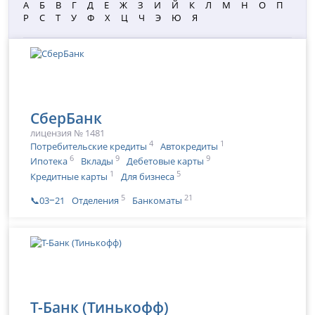
А
Б
В
Г
Д
Е
Ж
З
И
Й
К
Л
М
Н
О
П
Р
С
Т
У
Ф
Х
Ц
Ч
Э
Ю
Я
СберБанк
лицензия № 1481
4
1
Потребительские кредиты
Автокредиты
6
9
9
Ипотека
Вклады
Дебетовые карты
1
5
Кредитные карты
Для бизнеса
5
21
📞03‒21
Отделения
Банкоматы
Т-Банк (Тинькофф)